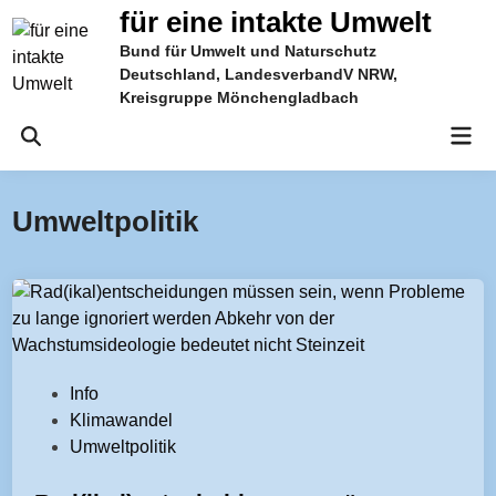
Zum
für eine intakte Umwelt
Inhalt
Bund für Umwelt und Naturschutz
springen
Deutschland, LandesverbandV NRW,
Kreisgruppe Mönchengladbach
Hau
Suche
öffnen
Umweltpolitik
V
Info
e
Klimawandel
r
Umweltpolitik
ö