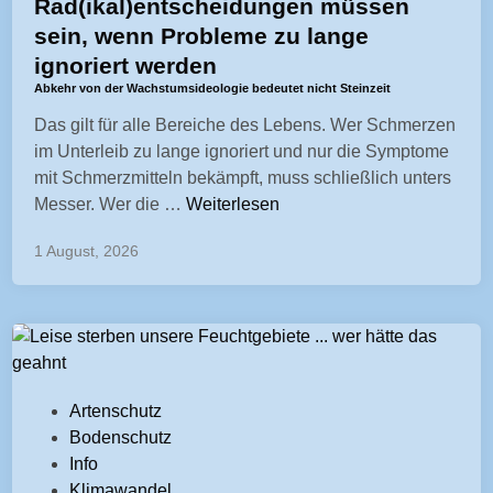
f
Rad(ikal)entscheidungen müssen
f
sein, wenn Probleme zu lange
e
ignoriert werden
n
Abkehr von der Wachstumsideologie bedeutet nicht Steinzeit
t
Das gilt für alle Bereiche des Lebens. Wer Schmerzen
l
im Unterleib zu lange ignoriert und nur die Symptome
i
mit Schmerzmitteln bekämpft, muss schließlich unters
c
<
Messer. Wer die …
Weiterlesen
h
s
t
1 August, 2026
p
i
a
n
n
c
l
a
V
Artenschutz
s
e
Bodenschutz
s
r
Info
=
ö
Klimawandel