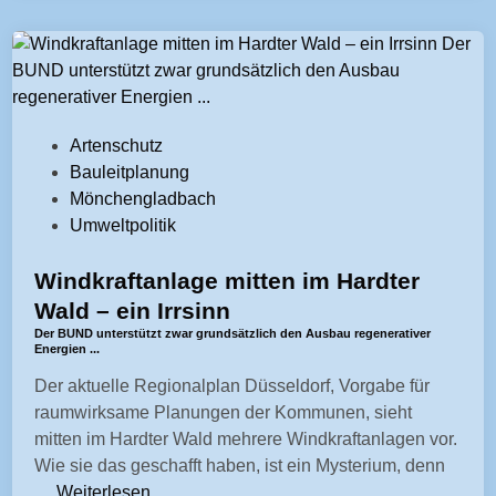
n
i
m
c
d
a
l
u
r
a
n
y
s
g
"
V
Artenschutz
s
e
>
e
Bauleitplanung
=
n
L
r
Mönchengladbach
"
m
e
ö
Umweltpolitik
e
ü
i
f
n
s
s
f
Windkraftanlage mitten im Hardter
t
s
e
e
Wald – ein Irrsinn
r
e
s
n
y
Der BUND unterstützt zwar grundsätzlich den Ausbau regenerativer
n
t
Energien ...
t
-
s
e
l
Der aktuelle Regionalplan Düsseldorf, Vorgabe für
t
e
r
i
raumwirksame Planungen der Kommunen, sieht
i
i
b
c
mitten im Hardter Wald mehrere Windkraftanlagen vor.
t
n
e
h
Wie sie das geschafft haben, ist ein Mysterium, denn
l
,
n
t
<
…
Weiterlesen
e