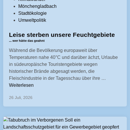
"
f
Mönchengladbach
e
f
Stadtökologie
n
e
Umweltpolitik
t
n
r
t
Leise sterben unsere Feuchtgebiete
y
l
... wer hätte das geahnt
-
i
t
Während die Bevölkerung europaweit über
c
i
Temperaturen nahe 40°C und darüber ächzt, Urlaube
h
t
in südeuropäische Touristengebiete wegen
t
l
historischer Brände abgesagt werden, die
i
e
<
Fleischindustrie in der Tagesschau über ihre …
n
-
s
Weiterlesen
p
p
26 Juli, 2026
r
a
i
n
m
c
a
l
r
a