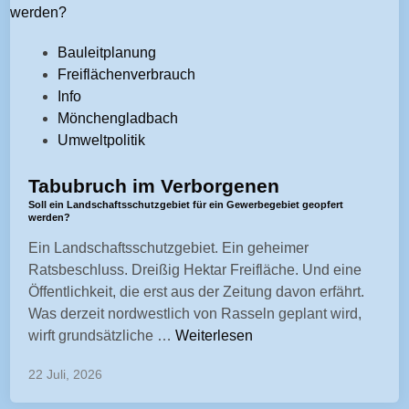
y
s
"
s
V
>
Bauleitplanung
=
e
R
Freiflächenverbrauch
"
r
a
Info
e
ö
d
Mönchengladbach
n
f
(
Umweltpolitik
t
f
i
r
e
Tabubruch im Verborgenen
k
y
n
a
Soll ein Landschaftsschutzgebiet für ein Gewerbegebiet geopfert
-
werden?
t
l
t
Ein Landschaftsschutzgebiet. Ein geheimer
l
)
i
Ratsbeschluss. Dreißig Hektar Freifläche. Und eine
i
e
t
Öffentlichkeit, die erst aus der Zeitung davon erfährt.
c
n
l
Was derzeit nordwestlich von Rasseln geplant wird,
h
t
e
<
wirft grundsätzliche …
Weiterlesen
t
s
-
s
i
c
p
22 Juli, 2026
p
n
h
r
a
e
i