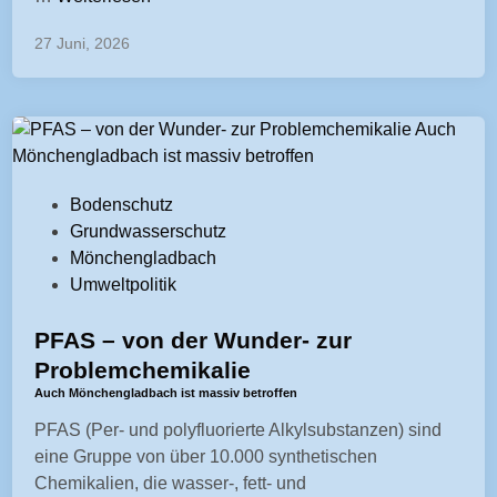
w
u
i
s
-
e
n
27 Juni, 2026
n
p
p
n
s
a
r
n
e
n
i
P
r
c
m
r
e
l
a
o
F
a
r
b
e
V
Bodenschutz
s
y
l
u
e
Grundwasserschutz
s
"
e
c
r
Mönchengladbach
=
>
m
h
ö
Umweltpolitik
"
T
e
t
f
e
a
z
g
f
PFAS – von der Wunder- zur
n
b
u
e
e
Problemchemikalie
t
u
l
b
n
r
Auch Mönchengladbach ist massiv betroffen
b
a
i
t
y
r
n
PFAS (Per- und polyfluorierte Alkylsubstanzen) sind
e
l
-
u
g
eine Gruppe von über 10.000 synthetischen
t
i
t
c
e
Chemikalien, die wasser-, fett- und
e
c