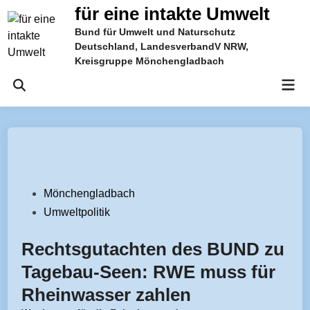
Zum
für eine intakte Umwelt
Inhalt
Bund für Umwelt und Naturschutz
springen
Deutschland, LandesverbandV NRW,
Kreisgruppe Mönchengladbach
Hau
Suche
öffnen
Veröffentlicht
Mönchengladbach
in
Umweltpolitik
Rechtsgutachten des BUND zu
Tagebau-Seen: RWE muss für
Rheinwasser zahlen