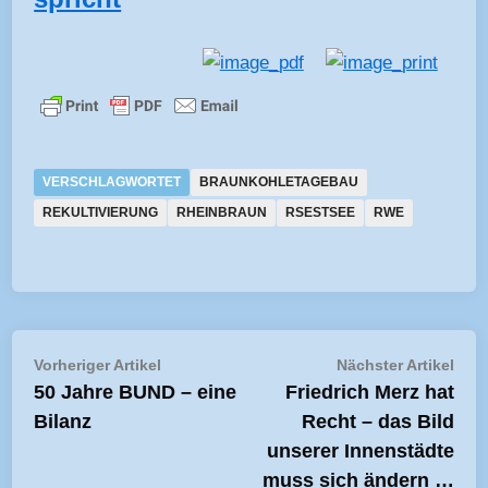
VERSCHLAGWORTET
BRAUNKOHLETAGEBAU
REKULTIVIERUNG
RHEINBRAUN
RSESTSEE
RWE
Beitragsnavigation
Vorheriger
Näch
Vorheriger Artikel
Nächster Artikel
Artikel:
Artik
50 Jahre BUND – eine
Friedrich Merz hat
Bilanz
Recht – das Bild
unserer Innenstädte
muss sich ändern …