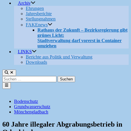
Archiv
Ehrungen
Jahresberichte
Stellungnahmen
FAKEnews
Rathaus der Zukunft – Bezirksregierung gibt
grünes Licht:
Stadtverwaltung darf vorerst in Container
umziehen
LINKS
Berichte aus Politik und Verwaltung
Downloads
Suche
öffnen
Suchen
nach:
Hauptmenü
Veröffentlicht
Bodenschutz
in
Grundwasserschutz
Mönchengladbach
60 Jahre illegaler Abgrabungsbetrieb in