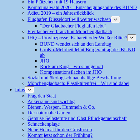
Ein Plätzchen mit 19 Häusern
Kommunalwahl 2020 – Entscheigungshilfe des BUND
Adieu 2019 – ein Jahresrückblick
Untermenü
Flughafen Düsseldorf will weiter wachsen
anzeigen
“Der Gladbacher Flughafen lebt”
Freiflächenverbrauch in Mönchengladbach
Un
JHQ – Provinzposse, Kabarett oder Weißer Ritter?
anz
BUND wendet sich an den Landtag
GroKo-Mehrheit lehnt Bürgerantrag des BUND
ab
JHQ
Rock am Ring – wo’s hingehört
Kompensationsflächen im JHQ
Sozial und ökologisch nachhaltige Beschaffung
Mönchengladbach: Plastiktütenfrei – Wir sind dabei
Untermenü
Infos
anzeigen
Frag den Staat
Ackerraine sind wichtig
Bienen, Wespen, Hummeln & Co.
Der naturnahe Garten
Gemüse-Selbsternte und Obst-Pflückgemeinschaft
Schneckenplage
Neue Heimat für den Grasfrosch
Kommt jetzt schon der Frühling?