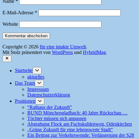
Name
*
E-Mail-Adresse
*
Website
Copyright © 2026
für eine intakte Umwelt
.
Mit Stolz präsentiert von
WordPress
und
HybridMag
.
Schließen
Untermenü
Startseite
anzeigen
aktuelles
Untermenü
Das Team
anzeigen
Impressum
Datenschutzerklärung
Untermenü
Positionen
anzeigen
“Rathaus der Zukunft”
BUND Mönchengladbach: 40 Jahre Rückschau …
Töchter müssen sich anpassen
Abgrabung Flock am Fuchskuhlenweg, Odenkirchen
„Grüne Zukunft für eine lebenswerte Stadt“
Ein Beitrag zur Verkehrswende: Verlängerung der S28