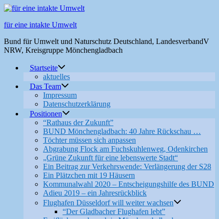
Zum
Inhalt
für eine intakte Umwelt
springen
Bund für Umwelt und Naturschutz Deutschland, LandesverbandV
NRW, Kreisgruppe Mönchengladbach
Startseite
aktuelles
Das Team
Impressum
Datenschutzerklärung
Positionen
“Rathaus der Zukunft”
BUND Mönchengladbach: 40 Jahre Rückschau …
Töchter müssen sich anpassen
Abgrabung Flock am Fuchskuhlenweg, Odenkirchen
„Grüne Zukunft für eine lebenswerte Stadt“
Ein Beitrag zur Verkehrswende: Verlängerung der S28
Ein Plätzchen mit 19 Häusern
Kommunalwahl 2020 – Entscheigungshilfe des BUND
Adieu 2019 – ein Jahresrückblick
Flughafen Düsseldorf will weiter wachsen
“Der Gladbacher Flughafen lebt”