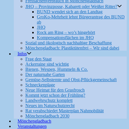
Freiflächenverbrauch in Mönchengladbach
JHQ – Provinzposse, Kabarett oder Weißer Ritter?
BUND wendet sich an den Landtag
GroKo-Mehrheit lehnt Bürgerantrag des BUND
ab
JHQ
Rock am Ring – wo’s hingehört
Kompensationsflächen im JHQ
Sozial und ökologisch nachhaltige Beschaffung
Mönchengladbach: Plastiktütenfrei – Wir sind dabei
Infos
Frag den Staat
Ackerraine sind wichtig
Bienen, Wespen, Hummeln & Co.
Der naturnahe Garten
Gemüse-Selbsternte und Obst-Pflückgemeinschaft
Schneckenplage
Neue Heimat für den Grasfrosch
Kommt jetzt schon der Frühling?
Landwehrschutz komplett
Neues im Naturschutzrecht
Rat verabschiedet Masterplan Nahmobilität
Mönchengladbach 2030
Mönchengladbach
Veranstaltungen