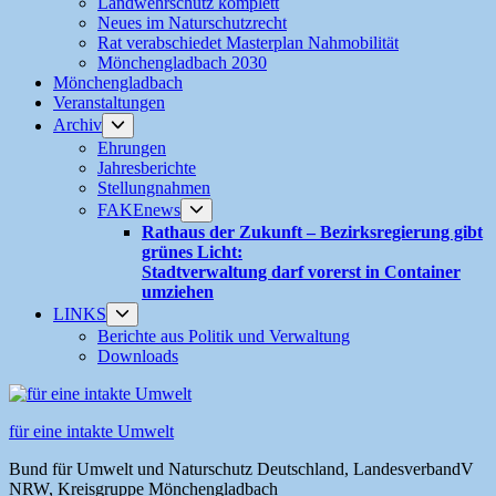
Landwehrschutz komplett
Neues im Naturschutzrecht
Rat verabschiedet Masterplan Nahmobilität
Mönchengladbach 2030
Mönchengladbach
Veranstaltungen
Untermenü
Archiv
anzeigen
Ehrungen
Jahresberichte
Stellungnahmen
Untermenü
FAKEnews
anzeigen
Rathaus der Zukunft – Bezirksregierung gibt
grünes Licht:
Stadtverwaltung darf vorerst in Container
umziehen
Untermenü
LINKS
anzeigen
Berichte aus Politik und Verwaltung
Downloads
für eine intakte Umwelt
Bund für Umwelt und Naturschutz Deutschland, LandesverbandV
NRW, Kreisgruppe Mönchengladbach