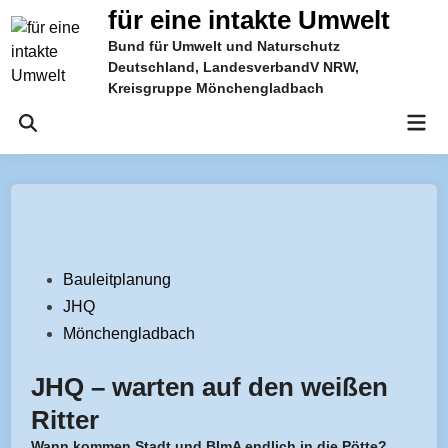
Zum
für eine intakte Umwelt
Inhalt
Bund für Umwelt und Naturschutz
springen
Deutschland, LandesverbandV NRW,
Kreisgruppe Mönchengladbach
Hau
Suche
öffnen
Veröffentlicht
Bauleitplanung
in
JHQ
Mönchengladbach
JHQ – warten auf den weißen
Ritter
Wann kommen Stadt und BImA endlich in die Pötte?