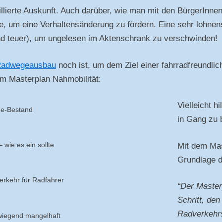
illierte Auskunft. Auch darüber, wie man mit den BürgerInne
m eine Verhaltensänderung zu fördern. Eine sehr lohnenswe
nd teuer), um ungelesen im Aktenschrank zu verschwinden!
 Radwegeausbau
noch ist, um dem Ziel einer fahrradfreundli
em Masterplan Nahmobilität:
Vielleicht h
e-Bestand
in Gang zu 
wie es ein sollte
Mit dem Mast
Grundlage d
rkehr für Radfahrer
“Der Masterp
Schritt, de
Radverkehrs
wiegend mangelhaft