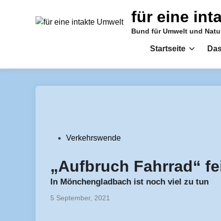
Zum
für eine in
Inhalt
springen
Bund für Umwelt und Nat
Startseite
Das
Veröffentlicht
Verkehrswende
in
„Aufbruch Fahrrad“ fei
In Mönchengladbach ist noch viel zu tun
5 September, 2021